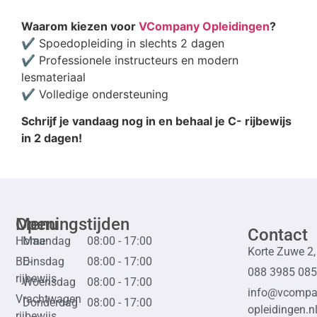
Waarom kiezen voor
VCompany Opleidingen
?
✔ Spoedopleiding in slechts 2 dagen
✔ Professionele instructeurs en modern
lesmateriaal
✔ Volledige ondersteuning
Schrijf je vandaag nog in en behaal je C- rijbewijs
in 2 dagen!
Menu
Openingstijden
Contact
Home
Maandag
08:00 - 17:00
Korte Zuwe 2
BE-
Dinsdag
08:00 - 17:00
088 3985 085
rijbewijs
Woensdag
08:00 - 17:00
info@vcompa
Vrachtwagen
Donderdag
08:00 - 17:00
opleidingen.n
rijbewijs