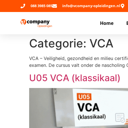
088 3985 085
info@vcompany-opleidingen.nl
Home
Categorie:
VCA
VCA – Veiligheid, gezondheid en milieu certif
examen. De cursus valt onder de nascholing
U05 VCA (klassikaal)