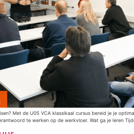
isen? Met de U05 VCA klassikaal cursus bereid je je optim
verantwoord te werken op de werkvloer. Wat ga je leren Tijde
uur