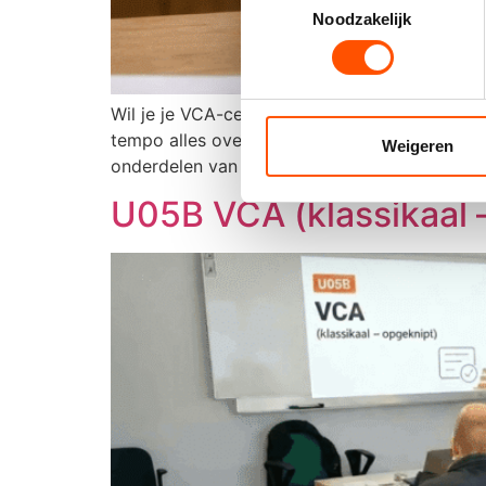
Noodzakelijk
Selection
Wil je je VCA-certificaat behalen zonder een h
tempo alles over veilig en verantwoord werke
Weigeren
onderdelen van veilig […]
U05B VCA (klassikaal 