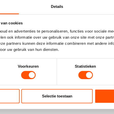
 je kunt starten
Details
ele criteria’s voldoen, dit zijn de criteria’s:
 van cookies
 95
, anders 21 jaar).
ud en advertenties te personaliseren, functies voor sociale me
ificeerde arts halen.
len ook informatie over uw gebruik van onze site met onze part
ie-examen hebben gedaan en gehaald.
ze partners kunnen deze informatie combineren met andere infor
, deze rijschool is gespecialiseerd in het C- en CE-rijbewijs.
door uw gebruik van hun diensten.
met de praktijklessen.
n rijbewijs dan gemiddeld
Voorkeuren
Statistieken
illen per rijschool en hoeveel lessen je nodig hebt. Hieronder zie
Selectie toestaan