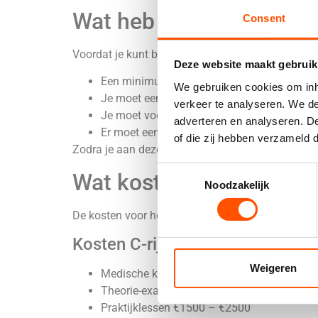
Wat heb je nodig voordat
Consent
Voordat je kunt beginnen met lessen moet je aan enk
Deze website maakt gebruik
Een minimum leeftijd van 18 jaar (met
code
We gebruiken cookies om inho
Je moet een medische keuring bij een gecert
verkeer te analyseren. We de
Je moet voor je praktijkexamen een theor
adverteren en analyseren. De
Er moet een aanmelding zijn bij een rijschool
of die zij hebben verzameld 
Zodra je aan deze criteria voldoet kun je starten 
Consent
Wat kost het vrachtwage
Noodzakelijk
Selection
De kosten voor het behalen van je
rijbewijs
versch
Kosten C-rijbewijs
Weigeren
Medische keuring ongeveer €100
Theorie-examen €75 – €100 per onderdeel
Praktijklessen €1500 – €2500