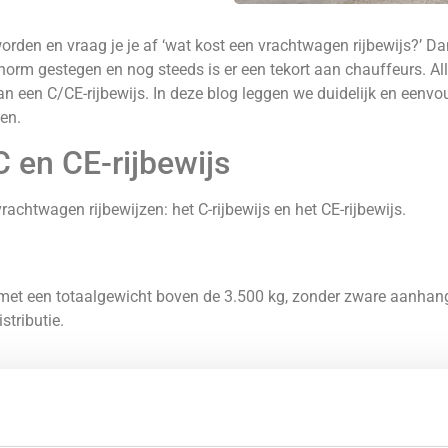
en en vraag je je af ‘wat kost een vrachtwagen rijbewijs?’ Dan 
norm gestegen en nog steeds is er een tekort aan chauffeurs. Al
 een C/CE-rijbewijs. In deze blog leggen we duidelijk en eenvoud
en.
C en CE-rijbewijs
rachtwagen rijbewijzen: het C-rijbewijs en het CE-rijbewijs.
 met een totaalgewicht boven de 3.500 kg, zonder zware aanhange
stributie.
t C-rijbewijs. Je mag namelijk een vrachtwagen besturen met ee
oordat je meer met het CE-rijbewijs mag, is de opleiding uitgeb